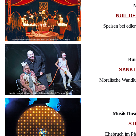
M
NUIT D
Speisen bei edle
Bur
SANKT
Moralische Wandlu
MusikThea
ST
Ehebruch im Pf