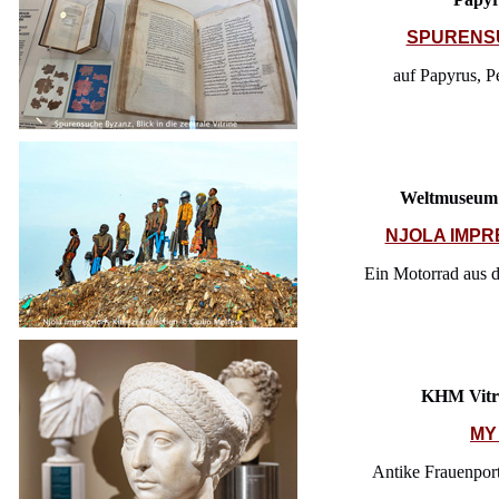
SPURENS
auf Papyrus, P
Weltmuseum 
NJOLA IMPR
Ein Motorrad aus 
KHM Vitr
MY
Antike Frauenport