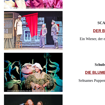
SCA
DER 
Ein Wiener, der 
Schub
DIE BLUM
Seltsames Puppen