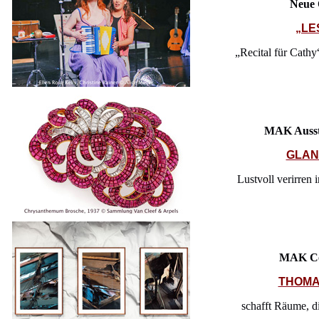
Neue 
„LE
„Recital für Cathy
MAK Ausste
GLAN
Lustvoll verirren 
MAK Co
THOMA
schafft Räume, d