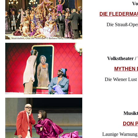
Vo
DIE FLEDERMAU
Die Strauß-Opere
Volkstheater 
MYTHEN 
Die Wiener Lust
Musikt
DON 
Launige Warnung a