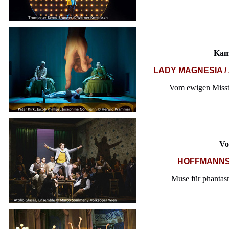
Kam
LADY MAGNESIA 
Vom ewigen Misstr
Vo
HOFFMANNS
Muse für phantas