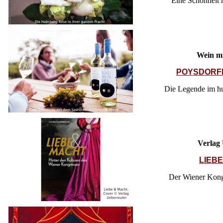
Eine Schönheit 
Wein mi
POYSDORF
Die Legende im hu
Verlag
LIEB
Der Wiener Kong