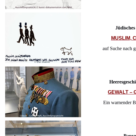
Jüdische
MUSLIM, 
auf Suche nach 
Heeresgesch
GEWALT – 
Ein warnender Bl
Papy