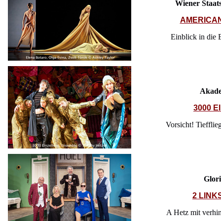
Wiener Staats
AMERICAN
Einblick in die 
Akade
3000 E
Vorsicht! Tieffli
Glor
2 LINK
A Hetz mit verhi