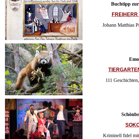
Buchtipp zu
FREIHERR
Johann Matthias P
Emon
TIERGARTE
111 Geschichten
Schönbr
SOKO
Kriminell fidel mi