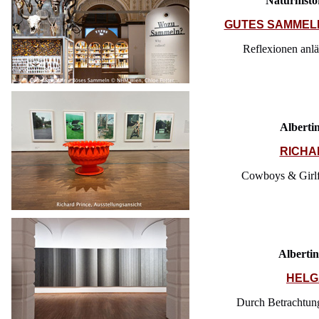
Naturhist
GUTES SAMMEL
Reflexionen anlä
Albertin
RICHA
Cowboys & Girlfr
Albertin
HELG
Durch Betrachtun