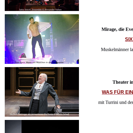
Mirage, die Eve
SI
Muskelmänner la
Theater in
WAS FÜR EI
mit Turrini und d