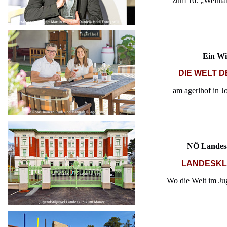
zum 16. „Weintal
Ein Wi
DIE WELT 
am agerlhof in Jo
NÖ Landesa
LANDESKL
Wo die Welt im Jug