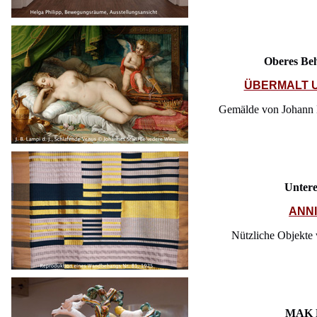
Oberes Bel
ÜBERMALT U
Gemälde von Johann B
Untere
ANN
Nützliche Objekte
MAK D