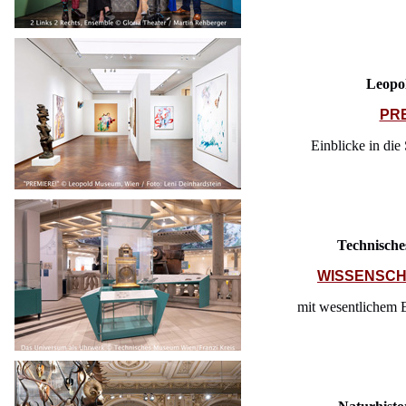
Leopo
PR
Einblicke in d
Technisch
WISSENSCH
mit wesentlichem E