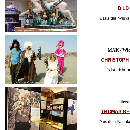
BILD
Basis des Werks 
MAK / Wie
CHRISTOPH
„Es ist nicht 
Liter
THOMAS BE
Aus dem Nachlas