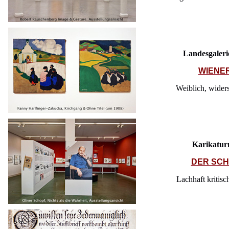
Landesgaleri
WIENE
Weiblich, wider
Karikatu
DER SCH
Lachhaft kritis