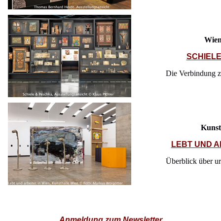
Wie
SCHIEL
Die Verbindung z
Kunst
LEBT UND A
Überblick über u
Anmeldung zum Newsletter