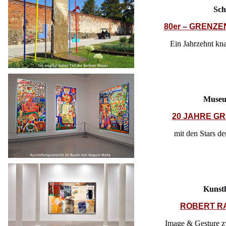
Sch
80er – GRENZ
Ein Jahrzehnt kna
Museu
20 JAHRE G
mit den Stars de
Kunst
ROBERT R
Image & Gesture 