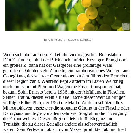
Eine reife Glera-Traube © Zardetto
Wenn sich aber auf dem Etikett die vier magischen Buchstaben
DOCG finden, lohnt der Blick auch auf den Erzeuger. Prangt dort
ein großes Z, dann hat der Gastgeber eine großartige Wahl
getroffen. Dahinter steht Zardetto, ein traditionsreiches Weingut aus
Conegliano, das seit vier Generationen zu den führenden Betrieben
dieser Region zählt. Während Pepi Zardetto im Ersten Weltkrieg
noch mühsam mit Pferd und Wagen die Fässer transportiert hat,
begann Sohn Ernesto bereits 1936 mit der Abfüllung in Flaschen.
Seinen Traum, diesen Wein auf alle Tische dieser Welt zu bringen,
verfolgte Filius Pino, der 1969 die Marke Zardetto schützen ließ.
Mit Autoklaven ersetzte er die spontane Gärung in der Flasche oder
Damigiana und legte vor allem sehr viel Sorgfalt in die Erzeugung
des Grundweines. Dieser bürgt schließlich für Eleganz und
Typizität, die zu dieser Zeit alles andere als selbstverständlich
waren. Sein Perlwein hob sich von Massenprodukten ab und hielt