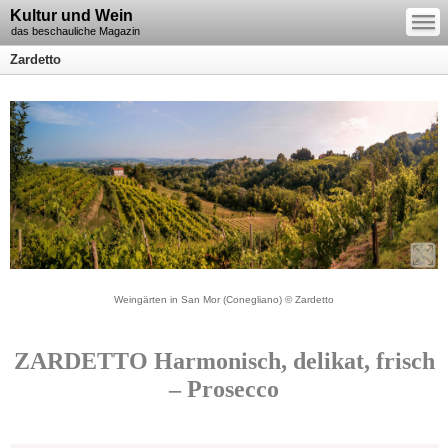
—
Kultur und Wein
—
—
das beschauliche Magazin
Zardetto
Weingärten in San Mor (Conegliano) © Zardetto
ZARDETTO Harmonisch, delikat, frisch
– Prosecco