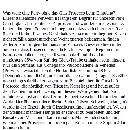
Was wäre eine Party ohne das Glas Prosecco beim Empfang?!
Dieser italienische Perlwein ist längst ein Begriff für unbeschwerte
Geselligkeit, für fröhliches Zuprosten und wunderbare Gespräche.
Unterhaltungen können damit beginnen, dass sich einer der Gäste
über die Herkunft seines Glasinhaltes zu verbreitern beginnt. Sitzen
nicht zufällig ausgesprochene Weinexperten beisammen, finden
derlei Ausführungen durchaus ihre Zuhörer. Diese erfahren unter
anderem, dass Prosecco ausschließlich in wenigen Regionen im
Nordosten Italiens hergestellt werden darf und dass darin
mindestens 85% vom Saft der Glera-Traube enthalten sein müssen.
Nur die Spumanti aus Conegliano Valdobbiadene in Venetien
(Provinz Treviso) dürfen die Herkunftsbezeichnung DOCG
(Denominazione di Origine Controllata e Garantita) tragen. Es gäbe
noch einiges darüber zu sagen, zum Beispiel über die Ortschaft
Prosecco, die nördlich von Triest im Karst liegt und heute außer
dem Namen nur mehr wenig mit diesem Wein gemein hat. Nicht
uninteressant ist auch das Terroir. Es liegt zwischen Dolomiten und
Adria. Der überaus mineralische Boden (Eisen, Schwefel, Mangan)
wurde in der Eiszeit durch Gletschermoränen aufgeschüttet. Wegen
der Steilheit mancher Hänge ist er schwer zu bearbeiten und der
Einsatz von Maschinen kaum möglich. Man wundert sich dann,
wie mancher Prosecco um nur ein paar Euro in unsere Supermärkte
kommen kann.