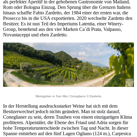
als perfekter Aperitif in der gehobenen Gastronomie von Mailand,
Rom oder Bologna Einzug. Den Sprung über die Grenzen Italiens
hinaus schaffte Fabio Zardetto, der 1984 einer der ersten war, die
Prosecco bis in die USA exportierten. 2020 wechselte Zardetto den
Besitzer. Es ist nun Teil des Imperiums Latentia, einer Winery-
Group, bestehend aus den vier Marken Ca´di Prata, Valpasso,
Novantaceppi und eben Zardetto.
Weingärten in San Mor, Conegliano © Zardetto
In der Herstellung ausdrucksstarker Weine hat sich mit dem
Besitzerwechsel jedoch nichts geändert. Man ist stolz darauf,
Coneglianer zu sein, deren Trauben von einem einzigartigen Klima
profitieren. Alpentäler, die Ebene des Friaul und Adria sorgen für
hohe Temperaturunterschiede zwischen Tag und Nacht. In dieser
Spanne entstehen auf den fünf Lagen Ogliano (124 m.), Carpesica