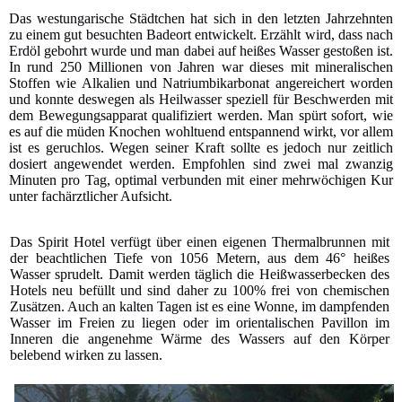
Das westungarische Städtchen hat sich in den letzten Jahrzehnten
zu einem gut besuchten Badeort entwickelt. Erzählt wird, dass nach
Erdöl gebohrt wurde und man dabei auf heißes Wasser gestoßen ist.
In rund 250 Millionen von Jahren war dieses mit mineralischen
Stoffen wie Alkalien und Natriumbikarbonat angereichert worden
und konnte deswegen als Heilwasser speziell für Beschwerden mit
dem Bewegungsapparat qualifiziert werden. Man spürt sofort, wie
es auf die müden Knochen wohltuend entspannend wirkt, vor allem
ist es geruchlos. Wegen seiner Kraft sollte es jedoch nur zeitlich
dosiert angewendet werden. Empfohlen sind zwei mal zwanzig
Minuten pro Tag, optimal verbunden mit einer mehrwöchigen Kur
unter fachärztlicher Aufsicht.
Das Spirit Hotel verfügt über einen eigenen Thermalbrunnen mit
der beachtlichen Tiefe von 1056 Metern, aus dem 46° heißes
Wasser sprudelt. Damit werden täglich die Heißwasserbecken des
Hotels neu befüllt und sind daher zu 100% frei von chemischen
Zusätzen. Auch an kalten Tagen ist es eine Wonne, im dampfenden
Wasser im Freien zu liegen oder im orientalischen Pavillon im
Inneren die angenehme Wärme des Wassers auf den Körper
belebend wirken zu lassen.