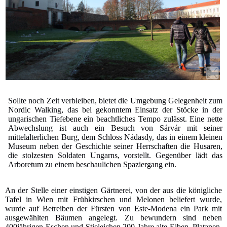
Sollte noch Zeit verbleiben, bietet die Umgebung Gelegenheit zum
Nordic Walking, das bei gekonntem Einsatz der Stöcke in der
ungarischen Tiefebene ein beachtliches Tempo zulässt. Eine nette
Abwechslung ist auch ein Besuch von Sárvár mit seiner
mittelalterlichen Burg, dem Schloss Nádasdy, das in einem kleinen
Museum neben der Geschichte seiner Herrschaften die Husaren,
die stolzesten Soldaten Ungarns, vorstellt. Gegenüber lädt das
Arboretum zu einem beschaulichen Spaziergang ein.
An der Stelle einer einstigen Gärtnerei, von der aus die königliche
Tafel in Wien mit Frühkirschen und Melonen beliefert wurde,
wurde auf Betreiben der Fürsten von Este-Modena ein Park mit
ausgewählten Bäumen angelegt. Zu bewundern sind neben
400jährigen Eschen und Stieleichen 200 Jahre alte Eiben, Platanen,