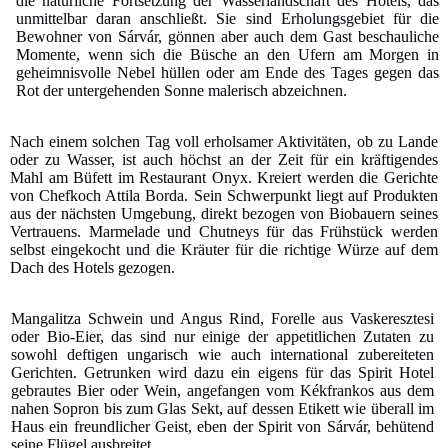
die natürliche Fortsetzung der Wasserlandschaft des Hotels, das
unmittelbar daran anschließt. Sie sind Erholungsgebiet für die
Bewohner von Sárvár, gönnen aber auch dem Gast beschauliche
Momente, wenn sich die Büsche an den Ufern am Morgen in
geheimnisvolle Nebel hüllen oder am Ende des Tages gegen das
Rot der untergehenden Sonne malerisch abzeichnen.
Nach einem solchen Tag voll erholsamer Aktivitäten, ob zu Lande
oder zu Wasser, ist auch höchst an der Zeit für ein kräftigendes
Mahl am Büfett im Restaurant Onyx. Kreiert werden die Gerichte
von Chefkoch Attila Borda. Sein Schwerpunkt liegt auf Produkten
aus der nächsten Umgebung, direkt bezogen von Biobauern seines
Vertrauens. Marmelade und Chutneys für das Frühstück werden
selbst eingekocht und die Kräuter für die richtige Würze auf dem
Dach des Hotels gezogen.
Mangalitza Schwein und Angus Rind, Forelle aus Vaskeresztesi
oder Bio-Eier, das sind nur einige der appetitlichen Zutaten zu
sowohl deftigen ungarisch wie auch international zubereiteten
Gerichten. Getrunken wird dazu ein eigens für das Spirit Hotel
gebrautes Bier oder Wein, angefangen vom Kékfrankos aus dem
nahen Sopron bis zum Glas Sekt, auf dessen Etikett wie überall im
Haus ein freundlicher Geist, eben der Spirit von Sárvár, behütend
seine Flügel ausbreitet.