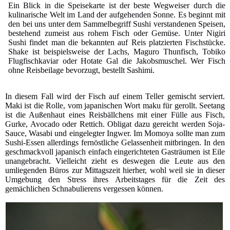
Ein Blick in die Speisekarte ist der beste Wegweiser durch die
kulinarische Welt im Land der aufgehenden Sonne. Es beginnt mit
den bei uns unter dem Sammelbegriff Sushi verstandenen Speisen,
bestehend zumeist aus rohem Fisch oder Gemüse. Unter Nigiri
Sushi findet man die bekannten auf Reis platzierten Fischstücke.
Shake ist beispielsweise der Lachs, Maguro Thunfisch, Tobiko
Flugfischkaviar oder Hotate Gal die Jakobsmuschel. Wer Fisch
ohne Reisbeilage bevorzugt, bestellt Sashimi.
In diesem Fall wird der Fisch auf einem Teller gemischt serviert.
Maki ist die Rolle, vom japanischen Wort maku für gerollt. Seetang
ist die Außenhaut eines Reisbällchens mit einer Fülle aus Fisch,
Gurke, Avocado oder Rettich. Obligat dazu gereicht werden Soja-
Sauce, Wasabi und eingelegter Ingwer. Im Momoya sollte man zum
Sushi-Essen allerdings fernöstliche Gelassenheit mitbringen. In den
geschmackvoll japanisch einfach eingerichteten Gasträumen ist Eile
unangebracht. Vielleicht zieht es deswegen die Leute aus den
umliegenden Büros zur Mittagszeit hierher, wohl weil sie in dieser
Umgebung den Stress ihres Arbeitstages für die Zeit des
gemächlichen Schnabulierens vergessen können.