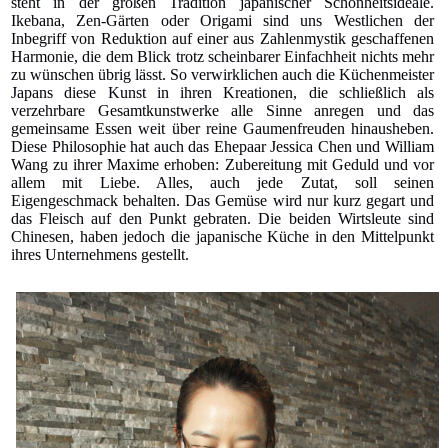
steht in der großen Tradition japanischer Schönheitsideale.
Ikebana, Zen-Gärten oder Origami sind uns Westlichen der
Inbegriff von Reduktion auf einer aus Zahlenmystik geschaffenen
Harmonie, die dem Blick trotz scheinbarer Einfachheit nichts mehr
zu wünschen übrig lässt. So verwirklichen auch die Küchenmeister
Japans diese Kunst in ihren Kreationen, die schließlich als
verzehrbare Gesamtkunstwerke alle Sinne anregen und das
gemeinsame Essen weit über reine Gaumenfreuden hinausheben.
Diese Philosophie hat auch das Ehepaar Jessica Chen und William
Wang zu ihrer Maxime erhoben: Zubereitung mit Geduld und vor
allem mit Liebe. Alles, auch jede Zutat, soll seinen
Eigengeschmack behalten. Das Gemüse wird nur kurz gegart und
das Fleisch auf den Punkt gebraten. Die beiden Wirtsleute sind
Chinesen, haben jedoch die japanische Küche in den Mittelpunkt
ihres Unternehmens gestellt.