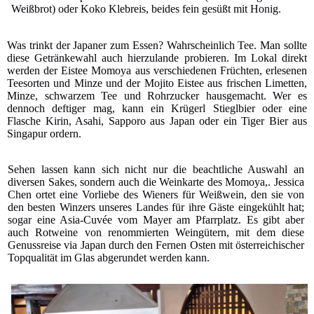
Weißbrot) oder Koko Klebreis, beides fein gesüßt mit Honig.
Was trinkt der Japaner zum Essen? Wahrscheinlich Tee. Man sollte
diese Getränkewahl auch hierzulande probieren. Im Lokal direkt
werden der Eistee Momoya aus verschiedenen Früchten, erlesenen
Teesorten und Minze und der Mojito Eistee aus frischen Limetten,
Minze, schwarzem Tee und Rohrzucker hausgemacht. Wer es
dennoch deftiger mag, kann ein Krügerl Stieglbier oder eine
Flasche Kirin, Asahi, Sapporo aus Japan oder ein Tiger Bier aus
Singapur ordern.
Sehen lassen kann sich nicht nur die beachtliche Auswahl an
diversen Sakes, sondern auch die Weinkarte des Momoya,. Jessica
Chen ortet eine Vorliebe des Wieners für Weißwein, den sie von
den besten Winzers unseres Landes für ihre Gäste eingekühlt hat;
sogar eine Asia-Cuvée vom Mayer am Pfarrplatz. Es gibt aber
auch Rotweine von renommierten Weingütern, mit dem diese
Genussreise via Japan durch den Fernen Osten mit österreichischer
Topqualität im Glas abgerundet werden kann.