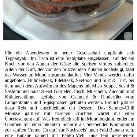
Für ein Abendessen in netter Gesellschaft empfiehlt sich
Teppanyaki. Im Tisch ist eine Stahlplatte eingelassen, auf der ein
Koch vor den Augen der Gäste die Speisen virtuos zubereitet.
Allein der Duft, der von den bruzzelnden Zutaten hochsteigt, lässt
das Wasser im Mund zusammenlaufen. Vier Menüs werden dafür
angeboten. Hühnersteak, Filetsteak, Seefood und Surf & Turf, bei
dem nach dem Aufwärmen des Magens mit Miso Suppe, Sushi &
Sashimi und Salat zuerst Garnelen, Fisch, Muscheln, Zucchini und
Kräuterseitlinge, gefolgt von Calamari & Rinderfilet vom
Lungenbraten und Sojasprossen gebraten werden. Freilich gibt es
dazu Reis und anschließend ein Dessert. Das Schoko-Chili
Mousse garniert mit frischen Früchten wartet mit einer
Überraschung auf. Was freundlich süß im Mund beginnt, endet am
Gaumen mit einer pikanten Schärfe als belebender Kontrapunkt
zur sanften Creme. Es darf zur Nachspeis´ auch Yaki Banana sein,
eine Banane paniert mit Panko-Mehl (aus fein geriebenem