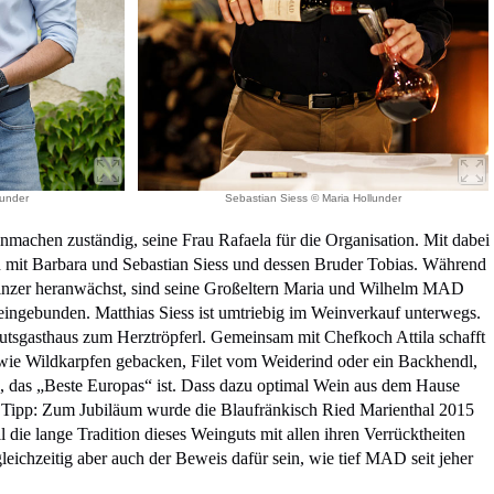
lunder
Sebastian Siess © Maria Hollunder
inmachen zuständig, seine Frau Rafaela für die Organisation. Mit dabei
ion mit Barbara und Sebastian Siess und dessen Bruder Tobias. Während
inzer heranwächst, sind seine Großeltern Maria und Wilhelm MAD
eingebunden. Matthias Siess ist umtriebig im Weinverkauf unterwegs.
utsgasthaus zum Herztröpferl. Gemeinsam mit Chefkoch Attila schafft
 wie Wildkarpfen gebacken, Filet vom Weiderind oder ein Backhendl,
e, das „Beste Europas“ ist. Dass dazu optimal Wein aus dem Hause
n Tipp: Zum Jubiläum wurde die Blaufränkisch Ried Marienthal 2015
l die lange Tradition dieses Weinguts mit allen ihren Verrücktheiten
leichzeitig aber auch der Beweis dafür sein, wie tief MAD seit jeher