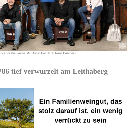
ieder der Großfamilie Mad-Siess-Händler © Maria Hollunder
86 tief verwurzelt am Leithaberg
Ein Familienweingut, das
stolz darauf ist, ein wenig
verrückt zu sein