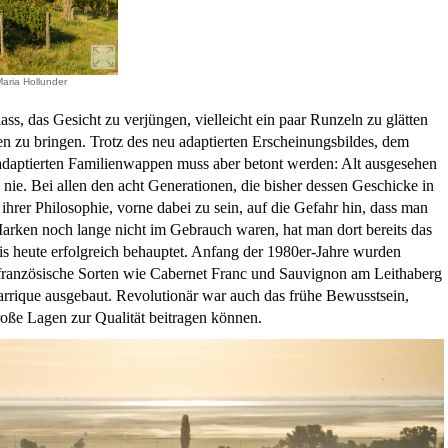
aria Hollunder
ass, das Gesicht zu verjüngen, vielleicht ein paar Runzeln zu glätten
en zu bringen. Trotz des neu adaptierten Erscheinungsbildes, dem
aptierten Familienwappen muss aber betont werden: Alt ausgesehen
e. Bei allen den acht Generationen, die bisher dessen Geschicke in
 ihrer Philosophie, vorne dabei zu sein, auf die Gefahr hin, dass man
 Marken noch lange nicht im Gebrauch waren, hat man dort bereits das
 bis heute erfolgreich behauptet. Anfang der 1980er-Jahre wurden
französische Sorten wie Cabernet Franc und Sauvignon am Leithaberg
rrique ausgebaut. Revolutionär war auch das frühe Bewusstsein,
oße Lagen zur Qualität beitragen können.