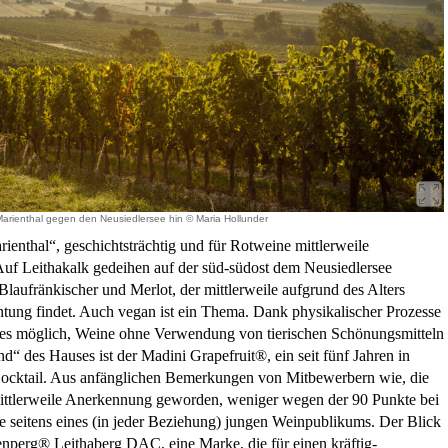
arienthal gegen den Neusiedlersee hin © Maria Hollunder
ienthal“, geschichtsträchtig und für Rotweine mittlerweile
 Auf Leithakalk gedeihen auf der süd-südost dem Neusiedlersee
Blaufränkischer und Merlot, der mittlerweile aufgrund des Alters
chtung findet. Auch vegan ist ein Thema. Dank physikalischer Prozesse
st es möglich, Weine ohne Verwendung von tierischen Schönungsmitteln
d“ des Hauses ist der Madini Grapefruit®, ein seit fünf Jahren in
 Cocktail. Aus anfänglichen Bemerkungen von Mitbewerbern wie, die
mittlerweile Anerkennung geworden, weniger wegen der 90 Punkte bei
ge seitens eines (in jeder Beziehung) jungen Weinpublikums. Der Blick
enperg® Leithaberg DAC, eine Marke, die für einen kräftig-