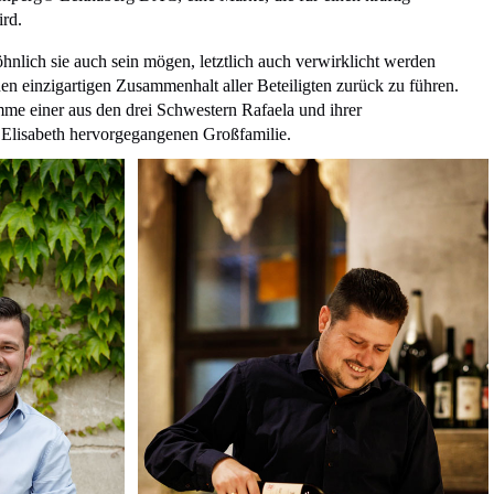
ird.
hnlich sie auch sein mögen, letztlich auch verwirklicht werden
inen einzigartigen Zusammenhalt aller Beteiligten zurück zu führen.
me einer aus den drei Schwestern Rafaela und ihrer
 Elisabeth hervorgegangenen Großfamilie.