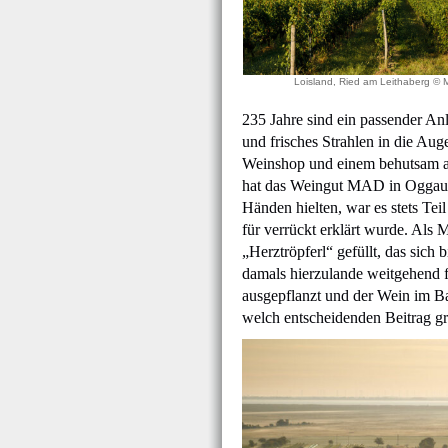
Loisland, Ried am Leithaberg © M
235 Jahre sind ein passender Anl
und frisches Strahlen in die Aug
Weinshop und einem behutsam ad
hat das Weingut MAD in Oggau ni
Händen hielten, war es stets Teil
für verrückt erklärt wurde. Als
„Herztröpferl“ gefüllt, das sich
damals hierzulande weitgehend 
ausgepflanzt und der Wein im Ba
welch entscheidenden Beitrag gr