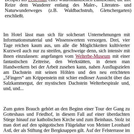
Reize dem Wanderer entlang des Maler-, Literaten- und
Naturwunderweges (z.B. Waldbachstrub, Gletschergarten)
erschließt.
Im Hotel lässt man sich für solcherart Unternehmungen mit
Informationsmaterial und Wissenswertem versorgen. Drei, vier
Tage reichen kaum aus, um alle die Möglichkeiten kultivierter
Kurzweil auch nur zu streifen, geschweige denn, sich intensiv mit
ihnen einzulassen: angefangen vom
Welterbe-Museum
mit einer
fantastischen Zeitreise, den Werkstätten, in denen man
Handwerkern bei der Arbeit zusehen kann, nahen Ausflugszielen
am Dachstein mit seinen Höhlen und den neu errichteten
„5Fingers“ am Krippenstein mit schier endloser Aussicht über das
Salzkammergut, der mystischen Dachstein Welterbespirale und,
und, und...
Zum guten Brauch gehört an den Beginn einer Tour der Gang zu
Gotteshaus und Friedhof, in diesem Fall auf einer überdachten
Stiege hinauf zur katholischen Kirche und zum Beinhaus. Stolz ist
man dort auf den spätgotischen Flügelaltar von Meister Leonhard
Astl, der als Stiftung der Bergknappen gilt. Auf der Felsterrasse im