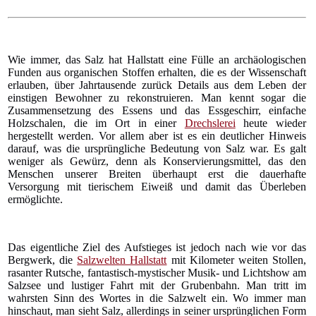
Wie immer, das Salz hat Hallstatt eine Fülle an archäologischen
Funden aus organischen Stoffen erhalten, die es der Wissenschaft
erlauben, über Jahrtausende zurück Details aus dem Leben der
einstigen Bewohner zu rekonstruieren. Man kennt sogar die
Zusammensetzung des Essens und das Essgeschirr, einfache
Holzschalen, die im Ort in einer
Drechslerei
heute wieder
hergestellt werden. Vor allem aber ist es ein deutlicher Hinweis
darauf, was die ursprüngliche Bedeutung von Salz war. Es galt
weniger als Gewürz, denn als Konservierungsmittel, das den
Menschen unserer Breiten überhaupt erst die dauerhafte
Versorgung mit tierischem Eiweiß und damit das Überleben
ermöglichte.
Das eigentliche Ziel des Aufstieges ist jedoch nach wie vor das
Bergwerk, die
Salzwelten Hallstatt
mit Kilometer weiten Stollen,
rasanter Rutsche, fantastisch-mystischer Musik- und Lichtshow am
Salzsee und lustiger Fahrt mit der Grubenbahn. Man tritt im
wahrsten Sinn des Wortes in die Salzwelt ein. Wo immer man
hinschaut, man sieht Salz, allerdings in seiner ursprünglichen Form