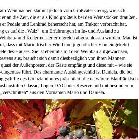
s am Weinmachen stammt jedoch vom Großvater Georg, wie sich
 er an die Zeit, die er als Kind großteils bei den Weinstöcken draußen,
 er Pedale und Lenkrad beherrscht hat, am Traktor verbracht hat.
ng es auf die „Walz“, um Erfahrungen im In- und Ausland zu
Weinbau- und Kellermeister erfolgreich abgeschlossen wurden. Man ist
uf, dass mit Mario frischer Wind und jugendlicher Elan eingekehrt
 Seele des Hauses. Sie ist ebenfalls mit dem Weinbau aufgewachsen,
bestens aus, braucht sich damit diesbezüglich von ihren Männern
st quasi der Außenposten, der Gäste empfängt und diese mit – wie sie
Weingenuss führt. Das charmante Aushängeschild ist Daniela, die bei
ggschiffe des Grenzlandhofes präsentiert, die da wären: Blaufränkisch
usbaustufen Classic, Lagen DAC oder Reserve und mit besonderem
„verschnitten“ aus den Vornamen Mario und Daniela.