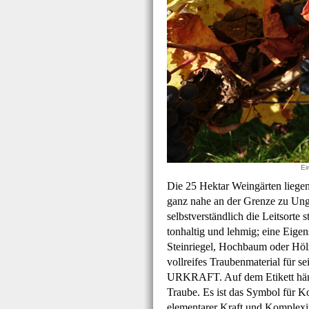
Ei
Die 25 Hektar Weingärten liege
ganz nahe an der Grenze zu Ungar
selbstverständlich die Leitsorte 
tonhaltig und lehmig; eine Eige
Steinriegel, Hochbaum oder Hölzl)
vollreifes Traubenmaterial für s
URKRAFT. Auf dem Etikett häng
Traube. Es ist das Symbol für K
elementarer Kraft und Komplexit