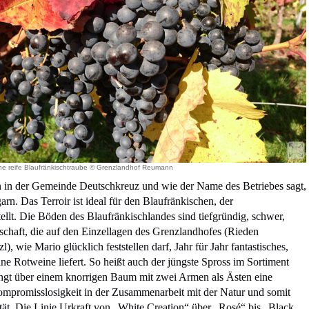
ne reife Blaufränkischtraube © Grenzlandhof Reumann
n in der Gemeinde Deutschkreuz und wie der Name des Betriebes sagt,
n. Das Terroir ist ideal für den Blaufränkischen, der
stellt. Die Böden des Blaufränkischlandes sind tiefgründig, schwer,
nschaft, die auf den Einzellagen des Grenzlandhofes (Rieden
, wie Mario glücklich feststellen darf, Jahr für Jahr fantastisches,
eine Rotweine liefert. So heißt auch der jüngste Spross im Sortiment
t über einem knorrigen Baum mit zwei Armen als Ästen eine
ompromisslosigkeit in der Zusammenarbeit mit der Natur und somit
ät. Die Linie Urkraft von „White Creation“ über „Rosé“ bis „Black