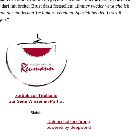
arf mit breiter Brust dazu feststellen: „
Immer wieder versuche ich
it der modernen Technik zu vereinen. Speziell bei den Urkraft
gen.
“
zurück zur Titelseite
zur Seite Winzer im Porträt
Statstik
Datenschutzerklärung
powered by Beepworld