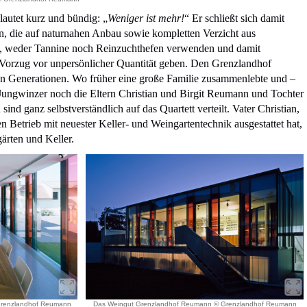
utet kurz und bündig: „
Weniger ist mehr!
“ Er schließt sich damit
n, die auf naturnahen Anbau sowie kompletten Verzicht aus
en, weder Tannine noch Reinzuchthefen verwenden und damit
n Vorzug vor unpersönlicher Quantität geben. Den Grenzlandhof
en Generationen. Wo früher eine große Familie zusammenlebte und –
 Jungwinzer noch die Eltern Christian und Birgit Reumann und Tochter
nd ganz selbstverständlich auf das Quartett verteilt. Vater Christian,
en Betrieb mit neuester Keller- und Weingartentechnik ausgestattet hat,
ärten und Keller.
Grenzlandhof Reumann
Das Weingut Grenzlandhof Reumann © Grenzlandhof Reumann