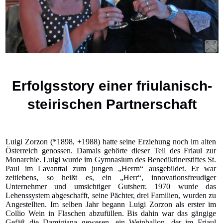
Erfolgsstory einer friulanisch-
steirischen Partnerschaft
Luigi Zorzon (*1898, +1988) hatte seine Erziehung noch im alten
Österreich genossen. Damals gehörte dieser Teil des Friaul zur
Monarchie. Luigi wurde im Gymnasium des Benediktinerstiftes St.
Paul im Lavanttal zum jungen „Herrn“ ausgebildet. Er war
zeitlebens, so heißt es, ein „Herr“, innovationsfreudiger
Unternehmer und umsichtiger Gutsherr. 1970 wurde das
Lehenssystem abgeschafft, seine Pächter, drei Familien, wurden zu
Angestellten. Im selben Jahr begann Luigi Zorzon als erster im
Collio Wein in Flaschen abzufüllen. Bis dahin war das gängige
Gefäß die Damigiana gewesen, ein Weinballon, der im Friaul