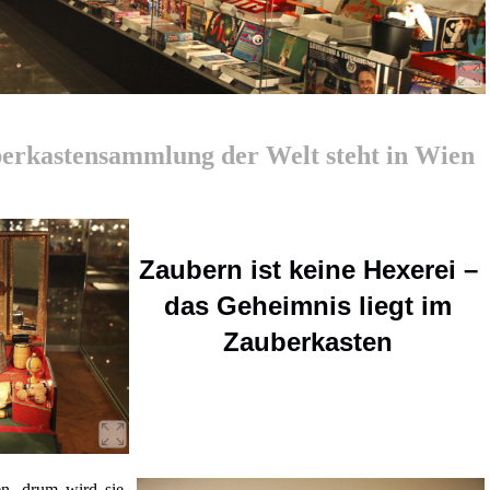
berkastensammlung der Welt steht in Wien
Zaubern ist keine Hexerei –
das Geheimnis liegt im
Zauberkasten
n, drum wird sie