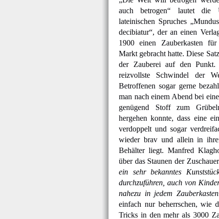
auch betrogen“ lautet die 
lateinischen Spruches „Mundus
decibiatur“, der an einen Verla
1900 einen Zauberkasten für
Markt gebracht hatte. Diese Sat
der Zauberei auf den Punkt.
reizvollste Schwindel der W
Betroffenen sogar gerne bezah
man nach einem Abend bei eine
genügend Stoff zum Grübel
hergehen konnte, dass eine ei
verdoppelt und sogar verdreif
wieder brav und allein in ihr
Behälter liegt. Manfred Klagho
über das Staunen der Zuschauer
ein sehr bekanntes Kunststück
durchzuführen, auch von Kinder
nahezu in jedem Zauberkasten
einfach nur beherrschen, wie d
Tricks in den mehr als 3000 Za