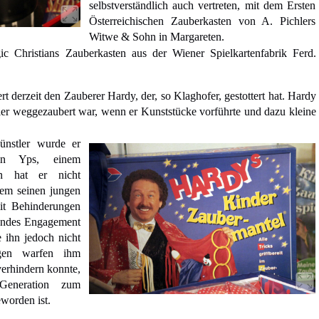
selbstverständlich auch vertreten, mit dem Ersten
Österreichischen Zauberkasten von A. Pichlers
Witwe & Sohn in Margareten.
c Christians Zauberkasten aus der Wiener Spielkartenfabrik Ferd.
rt derzeit den Zauberer Hardy, der, so Klaghofer, gestottert hat. Hardy
ler weggezaubert war, wenn er Kunststücke vorführte und dazu kleine
künstler wurde er
in Yps, einem
rn hat er nicht
llem seinen jungen
t Behinderungen
endes Engagement
 ihn jedoch nicht
egen warfen ihm
verhindern konnte,
Generation zum
worden ist.