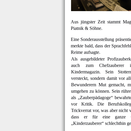
Aus jüngster Zeit stammt Magi
Piatnik & Söhne.
Eine Sonderausstellung präsentie
merkte bald, dass der Sprachfeh
Reime aufsagte.
Als ausgebildeter Profizauber
auch zum Chefzauberer 
Kindermagazin. Sein Stotte
versteckt, sondern damit vor a
Bewunderern Mut gemacht, mi
umgehen zu können. Sein rühr
als „Zauberpädagoge“ bewahrte
vor Kritik. Die Berufskoll
Trickverrat vor, was aber nicht 
dass er für eine ganze 
„Kinderzauberer“ schlechthin ge