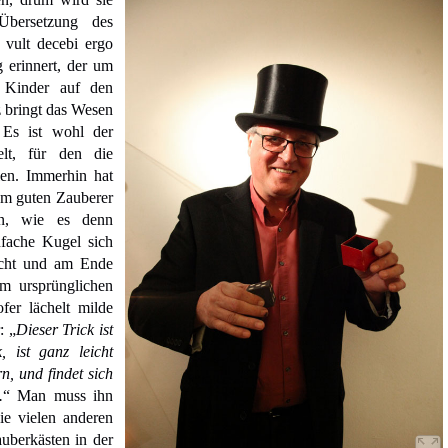
Übersetzung des
 vult decebi ergo
g erinnert, der um
 Kinder auf den
z bringt das Wesen
 Es ist wohl der
elt, für den die
len. Immerhin hat
m guten Zauberer
n, wie es denn
nfache Kugel sich
acht und am Ende
em ursprünglichen
fer lächelt milde
: „
Dieser Trick ist
, ist ganz leicht
n, und findet sich
.
“ Man muss ihn
ie vielen anderen
uberkästen in der