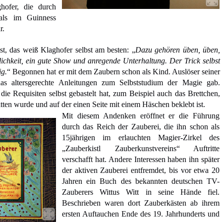
ofer, die durch
als im Guinness
r.
st, das weiß Klaghofer selbst am besten: „
Dazu gehören üben, üben,
ichkeit, ein gute Show und anregende Unterhaltung. Der Trick selbst
ig.
“ Begonnen hat er mit dem Zaubern schon als Kind. Auslöser seiner
as altersgerechte Anleitungen zum Selbststudium der Magie gab.
 die Requisiten selbst gebastelt hat, zum Beispiel auch das Brettchen,
tten wurde und auf der einen Seite mit einem Häschen beklebt ist.
Mit diesem Andenken eröffnet er die Führung
durch das Reich der Zauberei, die ihn schon als
15jährigen im erlauchten Magier-Zirkel des
„Zauberkistl Zauberkunstvereins“ Auftritte
verschafft hat. Andere Interessen haben ihn später
der aktiven Zauberei entfremdet, bis vor etwa 20
Jahren ein Buch des bekannten deutschen TV-
Zauberers Wittus Witt in seine Hände fiel.
Beschrieben waren dort Zauberkästen ab ihrem
ersten Auftauchen Ende des 19. Jahrhunderts und