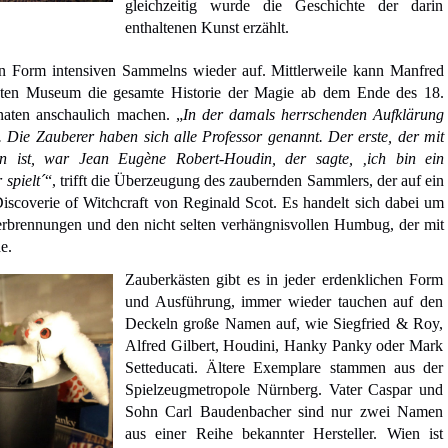
gleichzeitig wurde die Geschichte der darin
enthaltenen Kunst erzählt.
in Form intensiven Sammelns wieder auf. Mittlerweile kann Manfred
sten Museum die gesamte Historie der Magie ab dem Ende des 18.
aten anschaulich machen. „
In der damals herrschenden Aufklärung
 Die Zauberer haben sich alle Professor genannt. Der erste, der mit
en ist, war Jean Eugène Robert-Houdin, der sagte, ‚ich bin ein
 spielt´
“, trifft die Überzeugung des zaubernden Sammlers, der auf ein
scoverie of Witchcraft von Reginald Scot. Es handelt sich dabei um
verbrennungen und den nicht selten verhängnisvollen Humbug, der mit
e.
Zauberkästen gibt es in jeder erdenklichen Form
und Ausführung, immer wieder tauchen auf den
Deckeln große Namen auf, wie Siegfried & Roy,
Alfred Gilbert, Houdini, Hanky Panky oder Mark
Setteducati. Ältere Exemplare stammen aus der
Spielzeugmetropole Nürnberg. Vater Caspar und
Sohn Carl Baudenbacher sind nur zwei Namen
aus einer Reihe bekannter Hersteller. Wien ist