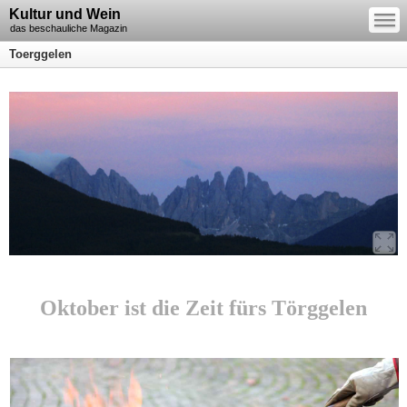
—
Kultur und Wein
—
—
das beschauliche Magazin
Toerggelen
Oktober ist die Zeit fürs Törggelen