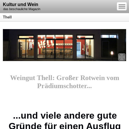
—
Kultur und Wein
—
—
das beschauliche Magazin
Thell
Weingut Thell: Großer Rotwein vom
Prädiumschotter...
...und viele andere gute
Gründe für einen Ausflug