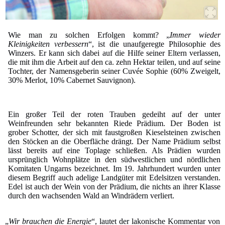
Wie man zu solchen Erfolgen kommt? „
Immer wieder
Kleinigkeiten verbessern
“, ist die unaufgeregte Philosophie des
Winzers. Er kann sich dabei auf die Hilfe seiner Eltern verlassen,
die mit ihm die Arbeit auf den ca. zehn Hektar teilen, und auf seine
Tochter, der Namensgeberin seiner Cuvée Sophie (60% Zweigelt,
30% Merlot, 10% Cabernet Sauvignon).
Ein großer Teil der roten Trauben gedeiht auf der unter
Weinfreunden sehr bekannten Riede Prädium. Der Boden ist
grober Schotter, der sich mit faustgroßen Kieselsteinen zwischen
den Stöcken an die Oberfläche drängt. Der Name Prädium selbst
lässt bereits auf eine Toplage schließen. Als Prädien wurden
ursprünglich Wohnplätze in den südwestlichen und nördlichen
Komitaten Ungarns bezeichnet. Im 19. Jahrhundert wurden unter
diesem Begriff auch adelige Landgüter mit Edelsitzen verstanden.
Edel ist auch der Wein von der Prädium, die nichts an ihrer Klasse
durch den wachsenden Wald an Windrädern verliert.
„
Wir brauchen die Energie
“, lautet der lakonische Kommentar von