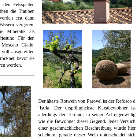
n den Felsspalten
iben die Trauben
werden erst dann
Fässern vergoren.
ge Mineralik als
iestino. Für den
Moscato Giallo,
oll ausgereiften
rocknet, bevor sie
ren werden.
Der älteste Rotwein von Parovel ist der Refosco d
´Istria. Der ursprünglichste Karstbewohner ist
allerdings der Terrano, in seiner Art eigenwillig
wie die Bewohner dieser Gegend. Jeder Versuch
einer geschmacklichen Beschreibung würde hier
scheitern; gerade dieser Wein unterscheidet sich