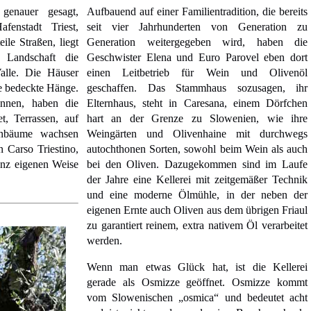
genauer gesagt,
Aufbauend auf einer Familientradition, die bereits
fenstadt Triest,
seit vier Jahrhunderten von Generation zu
eile Straßen, liegt
Generation weitergegeben wird, haben die
 Landschaft die
Geschwister Elena und Euro Parovel eben dort
alle. Die Häuser
einen Leitbetrieb für Wein und Olivenöl
e bedeckte Hänge.
geschaffen. Das Stammhaus sozusagen, ihr
nnen, haben die
Elternhaus, steht in Caresana, einem Dörfchen
t, Terrassen, auf
hart an der Grenze zu Slowenien, wie ihre
enbäume wachsen
Weingärten und Olivenhaine mit durchwegs
 Carso Triestino,
autochthonen Sorten, sowohl beim Wein als auch
ganz eigenen Weise
bei den Oliven. Dazugekommen sind im Laufe
der Jahre eine Kellerei mit zeitgemäßer Technik
und eine moderne Ölmühle, in der neben der
eigenen Ernte auch Oliven aus dem übrigen Friaul
zu garantiert reinem, extra nativem Öl verarbeitet
werden.
Wenn man etwas Glück hat, ist die Kellerei
gerade als Osmizze geöffnet. Osmizze kommt
vom Slowenischen „osmica“ und bedeutet acht