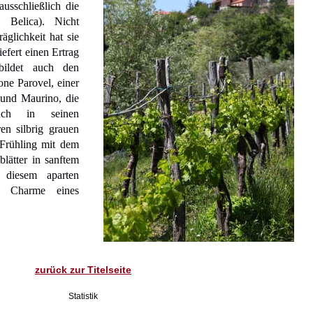
usschließlich die
: Belica). Nicht
räglichkeit hat sie
iefert einen Ertrag
ildet auch den
one Parovel, einer
und Maurino, die
auch in seinen
en silbrig grauen
m Frühling mit dem
lätter in sanftem
 diesem aparten
n Charme eines
zurück zur Titelseite
Statistik