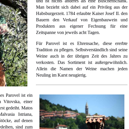
und ist nichts anderes als eine Buschenschank.
Man bezieht sich dabei auf ein Privileg aus der
Habsburgerzeit. 1784 erlaubte Kaiser Josef II. den
Bauern den Verkauf von Eigenbauwein und
Produkten aus eigener Fechsung für eine
Zeitspanne von jeweils acht Tagen.
Für Parovel ist es Ehrensache, diese ererbte
Tradition zu pflegen. Selbstverständlich sind seine
Weine auch in der übrigen Zeit des Jahres zu
verkosten. Das Sortiment ist außergewöhnlich.
Allein die Namen der Weine machen jeden
Neuling im Karst neugierig.
s Parovel ist ein
m Vitovska, einer
rst gedeiht. Matos
lvasia Istriana,
töcke, auf denen
edeihen, sind zum