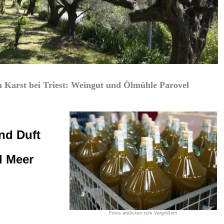
n Karst bei Triest: Weingut und Ölmühle Parovel
nd Duft
d Meer
Fotos anklicken zum Vergrößern