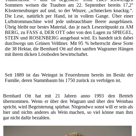
Sommers weisen die Trauben am 22. September bereits 17,2°
Klosterneuburger auf und, so der Winzer, „schmecken knackig.“.
Die Lese, natürlich per Hand, ist in vollem Gange. Über einer
Luftstrommaschine wird jede unbrauchbare Beere ausgeblasen.
Übrig bleibt nur bestes Material, das je nach Lesezeitpunkt zu AM
BERG, zu FASS 4, DER OTT oder von den Lagen zu SPIEGEL,
STEIN und ROSENBERG ausgebaut wird. Es handelt sich dabei
durchwegs um Grünen Veltliner. Mit 95 % beherrscht diese Sorte
die 38 Hektar, die Bernhard Ott auf den sanften Wagramer Hängen
mit ihrem dicken Lössboden bewirtschaftet.
Seit 1889 ist das Weingut in Feuersbrunn bereits im Besitz der
Familie, deren Stammbaum bis 1750 zurück zu verfolgen ist.
Bernhard Ott hat mit 21 Jahren anno 1993 den Betrieb
übernommen. Wenn er über den Wagram und über den Weinbau
spricht, wird Begeisterung spürbar. Nirgendwo sonst will er sein als
hier und nichts anderes als Wein machen, so viel könne man ihm
gar nicht dafür bezahlen.