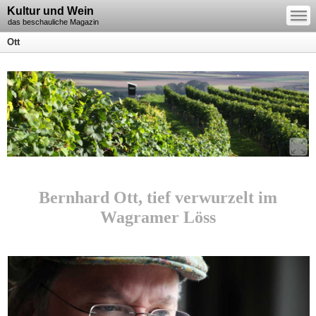
—
Kultur und Wein
—
—
das beschauliche Magazin
Ott
Bernhard Ott, tief verwurzelt im
Wagramer Löss