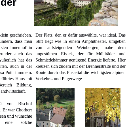
der
lein geschrieben.
Der Platz, den er dafür auswählte, war ideal. Das
undern, dass man
Stift liegt wie in einem Amphitheater, umgeben
sten Innenhof in
von aufsteigenden Weinbergen, nahe dem
wunder auch das
ungestümen Eisack, der für Mühlräder und
Äußerlich hat das
Schmiedehämmer genügend Energie lieferte. Hier
alten, auch in der
kreuzen sich zudem mit der Brennerstraße und der
osa Putti tummeln.
Route durch das Pustertal die wichtigsten alpinen
eführtes Haus mit
Verkehrs- und Pilgerwege.
ereich Bildung,
Landwirtschaft.
42 von Bischof
. Er war Chorherr
esen und wünschte
 eine solche