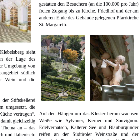
gestatten den Besuchern (an die 100.000 pro Jahr)
freien Zugang bis zu Kirche, Friedhof und der am
anderen Ende des Gebäude gelegenen Pfarrkirche
St. Margareth.
Klebelsberg sieht
 in der Lage des
 der Umgebung von
augebiet südlich
er Wein und die
der Stiftskellerei
n umgesetzt, die
Auf den Hängen um das Kloster herum wachsen
 Küche vertragen“,
Weiße wie Sylvaner, Kerner und Sauvignon.
 damit gleichzeitig
Edelvernatsch, Kalterer See und Blauburgunder
es Thema an – das
reifen an der Südtiroler Weinstraße und der
 und Italienisch: