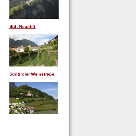
Stift Neustift
Südtiroler Weinstraße