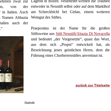
Lagrein in Bozen. Verarbeitet werden die Trauben
gehören zwar zur
entweder in Neustift selbst oder auf dem Marklhof
ation, von der
am Schreckbichl bei Girlan, einem weiteren
r in Italien. Auch
Weingut des Stiftes.
em Namen Abbazia
talien auch der
Praepositus ist der Name für die großen
.“
Stiftsweine aus
Stift Neustift/Abazia Di Novacella
und bedeutet „der Vorgesetzte“, quasi das Wort,
aus dem sich „Propst“ entwickelt hat, als
Bezeichnung jenes geistlichen Herrn, dem die
Führung eines Chorherrenstiftes anvertraut ist.
zurück zur Titelseite
Statistik