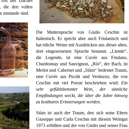
 Teil des Daches
, die den vollen
n imstande sind.
Die Muttersprache von Giulio Ceschin ist
Italienisch. Er spricht aber auch Friulanisch und
hat etliche Weine mit Ausdrücken aus dieser alten,
dort eingesessenen Sprache benannt. „Lïende“,
die Legende, ist eine Cuvée aus Friulano,
Chardonnay und Sauvignon, „Ròi“, der Bach, ist
Merlot und Cabernet und „Siùm“ bedeutet Traum,
eine Cuvée aus Picolit und Verduzzo, die von
Ceschin mit viel Poesie beschrieben wird:
Ein
sehr gefühlsbetonter Wein, der sinnliche
Empfindungen weckt, die über die Jahre hinweg
zu kostbaren Erinnerungen werden
.
Siùm ist auch der Traum, den sich seine Eltern
Giuseppe und Carla Ceschin mit diesem Weingut
1973 erfüllten und der von Giulio und seiner Frau