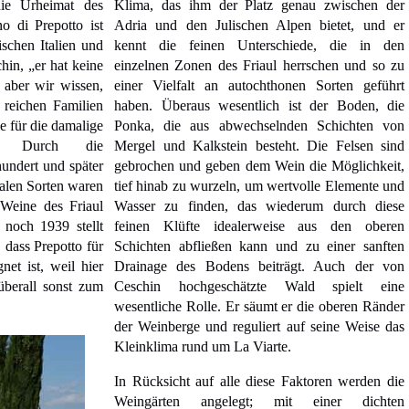
 die Urheimat des
Klima, das ihm der Platz genau zwischen der
no di Prepotto ist
Adria und den Julischen Alpen bietet, und er
ischen Italien und
kennt die feinen Unterschiede, die in den
hin, „er hat keine
einzelnen Zonen des Friaul herrschen und so zu
 aber wir wissen,
einer Vielfalt an autochthonen Sorten geführt
 reichen Familien
haben. Überaus wesentlich ist der Boden, die
e für die damalige
Ponka, die aus abwechselnden Schichten von
.“ Durch die
Mergel und Kalkstein besteht. Die Felsen sind
hundert und später
gebrochen und geben dem Wein die Möglichkeit,
nalen Sorten waren
tief hinab zu wurzeln, um wertvolle Elemente und
Weine des Friaul
Wasser zu finden, das wiederum durch diese
r noch 1939 stellt
feinen Klüfte idealerweise aus den oberen
 dass Prepotto für
Schichten abfließen kann und zu einer sanften
net ist, weil hier
Drainage des Bodens beiträgt. Auch der von
überall sonst zum
Ceschin hochgeschätzte Wald spielt eine
wesentliche Rolle. Er säumt er die oberen Ränder
der Weinberge und reguliert auf seine Weise das
Kleinklima rund um La Viarte.
In Rücksicht auf alle diese Faktoren werden die
Weingärten angelegt; mit einer dichten