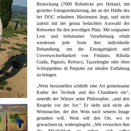
Bestockung (7000 Rebstöcke pro Hektar), mit
gezielter Ertragsreduzierung, die an der Hälfte des
bei DOC erlaubten Maximums liegt, und nicht
zuletzt mit der genau bedachten Auswahl der
Rebsorten für den jeweiligen Platz. Mit sorgsamer
Lese und behutsamer Verarbeitung erhält
wiederum jede Sorte ihre individuelle
Behandlung, um die Einzigartigkeit und
Unverwechselbarkeit von Friulano, Ribolla
Gialla, Pignolo, Refosco, Tazzelenghe oder eben
Schioppettino di Prepotto zur idealen Entfaltung
zu bringen.
„Wein herzustellen schließt eine Art gemeinsame
Kultur der Technik und des Charakters ein“,
umreißt der Winzer seine Philosophie, „und den
Respekt vor der Art.“ Er sieht sich nicht als
Weinmacher, der den Wein nach seinem Image
gestalten will. Wein soll den Ort, wo er
gewachsen ist, widerspiegeln. „Wir versuchen ihm
die Möglichkeit zu geben, sich selbst