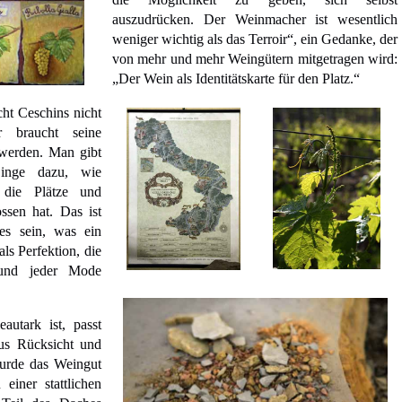
auszudrücken. Der Weinmacher ist wesentlich
weniger wichtig als das Terroir“, ein Gedanke, der
von mehr und mehr Weingütern mitgetragen wird:
„Der Wein als Identitätskarte für den Platz.“
ht Ceschins nicht
r braucht seine
werden. Man gibt
Dinge dazu, wie
 die Plätze und
ssen hat. Das ist
es sein, was ein
ls Perfektion, die
 und jeder Mode
autark ist, passt
us Rücksicht und
urde das Weingut
einer stattlichen