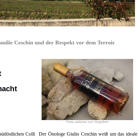
amilie Ceschin und der Respekt vor dem Terroir
t
macht
Fotos anklicken zum Vergrößern
üdöstlichen Colli
Der Önologe Giulio Ceschin weiß um das ideale