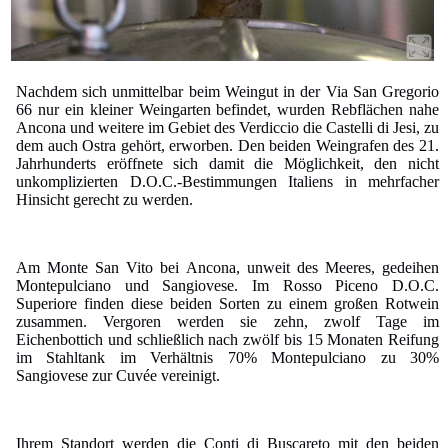
Nachdem sich unmittelbar beim Weingut in der Via San Gregorio
66 nur ein kleiner Weingarten befindet, wurden Rebflächen nahe
Ancona und weitere im Gebiet des Verdiccio die Castelli di Jesi, zu
dem auch Ostra gehört, erworben. Den beiden Weingrafen des 21.
Jahrhunderts eröffnete sich damit die Möglichkeit, den nicht
unkomplizierten D.O.C.-Bestimmungen Italiens in mehrfacher
Hinsicht gerecht zu werden.
Am Monte San Vito bei Ancona, unweit des Meeres, gedeihen
Montepulciano und Sangiovese. Im Rosso Piceno D.O.C.
Superiore finden diese beiden Sorten zu einem großen Rotwein
zusammen. Vergoren werden sie zehn, zwolf Tage im
Eichenbottich und schließlich nach zwölf bis 15 Monaten Reifung
im Stahltank im Verhältnis 70% Montepulciano zu 30%
Sangiovese zur Cuvée vereinigt.
Ihrem Standort werden die Conti di Buscareto mit den beiden