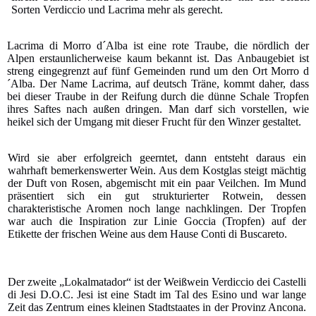
Sorten Verdiccio und Lacrima mehr als gerecht.
Lacrima di Morro d´Alba ist eine rote Traube, die nördlich der
Alpen erstaunlicherweise kaum bekannt ist. Das Anbaugebiet ist
streng eingegrenzt auf fünf Gemeinden rund um den Ort Morro d
´Alba. Der Name Lacrima, auf deutsch Träne, kommt daher, dass
bei dieser Traube in der Reifung durch die dünne Schale Tropfen
ihres Saftes nach außen dringen. Man darf sich vorstellen, wie
heikel sich der Umgang mit dieser Frucht für den Winzer gestaltet.
Wird sie aber erfolgreich geerntet, dann entsteht daraus ein
wahrhaft bemerkenswerter Wein. Aus dem Kostglas steigt mächtig
der Duft von Rosen, abgemischt mit ein paar Veilchen. Im Mund
präsentiert sich ein gut strukturierter Rotwein, dessen
charakteristische Aromen noch lange nachklingen. Der Tropfen
war auch die Inspiration zur Linie Goccia (Tropfen) auf der
Etikette der frischen Weine aus dem Hause Conti di Buscareto.
Der zweite „Lokalmatador“ ist der Weißwein Verdiccio dei Castelli
di Jesi D.O.C. Jesi ist eine Stadt im Tal des Esino und war lange
Zeit das Zentrum eines kleinen Stadtstaates in der Provinz Ancona.