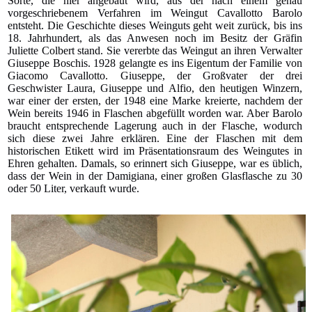
Sorte, die hier angebaut wird, aus der nach einem genau
vorgeschriebenem Verfahren im Weingut Cavallotto Barolo
entsteht. Die Geschichte dieses Weinguts geht weit zurück, bis ins
18. Jahrhundert, als das Anwesen noch im Besitz der Gräfin
Juliette Colbert stand. Sie vererbte das Weingut an ihren Verwalter
Giuseppe Boschis. 1928 gelangte es ins Eigentum der Familie von
Giacomo Cavallotto. Giuseppe, der Großvater der drei
Geschwister Laura, Giuseppe und Alfio, den heutigen Winzern,
war einer der ersten, der 1948 eine Marke kreierte, nachdem der
Wein bereits 1946 in Flaschen abgefüllt worden war. Aber Barolo
braucht entsprechende Lagerung auch in der Flasche, wodurch
sich diese zwei Jahre erklären. Eine der Flaschen mit dem
historischen Etikett wird im Präsentationsraum des Weingutes in
Ehren gehalten. Damals, so erinnert sich Giuseppe, war es üblich,
dass der Wein in der Damigiana, einer großen Glasflasche zu 30
oder 50 Liter, verkauft wurde.