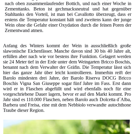
nach oben zusammenlaufender Bottich, und nach einer Woche in
Zementtanks. Beton ist gechmacksneutral und hat gegenüber
Stahltanks den Vorteil, ist man bei Cavallotto überzeugt, dass er
erstens die Temperatur konstant hält und zweitens kann der junge
Wein ohne die Gefahr einer Oxydation durch die feinen Poren der
Zementwand atmen.
Anfang des Winters kommt der Wein in ausschließlich große
slawonische Eichenfässer. Manche davon sind 30 bis 40 Jahre alt,
erfüllen aber nach wie vor bestens ihre Funktion. Gelagert werden
sie 24 Meter tief in der Erde unter dem Weingarten Bricco Boschis,
benannt nach dem Verwalter der Gräfin. Die Temperatur lässt sich
hier das ganze Jahr über leicht kontrollieren. Immerhin reift der
Barolo mindesten drei Jahre, der Barolo Riserva DOCG Bricco
Boschis Vigna San Giuseppe sogar fünf Jahre im Fass. Erst dann
wird er in Flaschen abgefüllt und wird ebenfalls noch für eine
vorgeschriebene Dauer lagern, bevor er auf den Markt kommt. Pro
Jahr sind es 110.000 Flaschen, neben Barolo auch Dolcetta d´Alba,
Barbera und Freisa, eine mit dem Nebbiolo verwandte autochthone
Traube dieser Region.