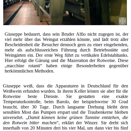
Giuseppe bedauert, dass sein Bruder Alfio nicht zugegen ist, der
viel mehr über das Weingut erzählen könnte, und lädt trotz aller
Bescheidenheit die Besucher dennoch gern zu einer eingehenden,
mehr als aufschlussreichen Führung durch Betriebsstätte und
Weingärten ein. Der erste Weg führt zu vertikalen Edelstahltanks.
Hier erfolgt die Gärung und die Mazeration der Rotweine. Diese
„macchine rotanti“ haben einige Besonderheiten gegenüber
herkömmlichen Methoden.
Giuseppe weiß, dass die Apparaturen in Deutschland für den
Weißwein erfunden wurden. In ihrem Keller leisten sie aber für die
Rotweine beste Dienste. Sie gestatten eine exakte
Temperaturkontrolle, beim Barolo, der beispielsweise 30 Grad
braucht, über 30 Tage. Durch langsame Drehung bleibt dem
sensiblen Most das Pumpen erspart und die Traubenkerne bleiben
unversehrt. „
Damit können keine grünen Tannine entstehen, die
den Rotwein bitter machen
“, erklärt der Winzer. Sie dreht sich
innerhalb von 20 Minuten drei bis vier Mal, um dann vier bis fünf