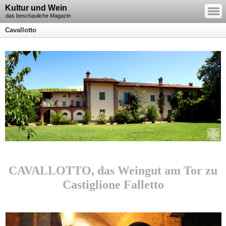
—
Kultur und Wein
—
—
das beschauliche Magazin
Cavallotto
CAVALLOTTO, das Weingut am Tor zu
Castiglione Falletto